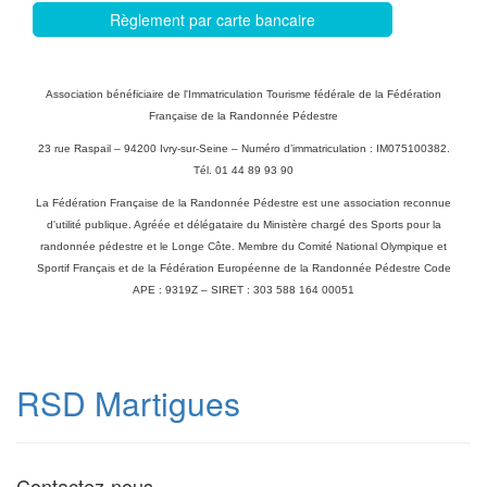
Règlement par carte bancaire
Association bénéficiaire de l'Immatriculation Tourisme fédérale de la Fédération
Française de la Randonnée Pédestre
23 rue Raspail – 94200 Ivry-sur-Seine – Numéro d’immatriculation : IM075100382.
Tél. 01 44 89 93 90
La Fédération Française de la Randonnée Pédestre est une association reconnue
d'utilité publique. Agréée et délégataire du Ministère chargé des Sports pour la
randonnée pédestre et le Longe Côte. Membre du Comité National Olympique et
Sportif Français et de la Fédération Européenne de la Randonnée Pédestre Code
APE : 9319Z – SIRET : 303 588 164 00051
RSD Martigues
Contactez-nous